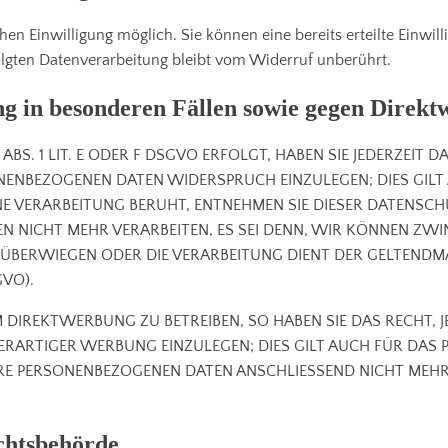
en Einwilligung möglich. Sie können eine bereits erteilte Einwill
olgten Datenverarbeitung bleibt vom Widerruf unberührt.
g in besonderen Fällen sowie gegen Direk
S. 1 LIT. E ODER F DSGVO ERFOLGT, HABEN SIE JEDERZEIT D
ONENBEZOGENEN DATEN WIDERSPRUCH EINZULEGEN; DIES GILT
EINE VERARBEITUNG BERUHT, ENTNEHMEN SIE DIESER DATENS
 NICHT MEHR VERARBEITEN, ES SEI DENN, WIR KÖNNEN ZW
EN ÜBERWIEGEN ODER DIE VERARBEITUNG DIENT DER GELTEN
GVO).
DIREKTWERBUNG ZU BETREIBEN, SO HABEN SIE DAS RECHT, J
ARTIGER WERBUNG EINZULEGEN; DIES GILT AUCH FÜR DAS P
HRE PERSONENBEZOGENEN DATEN ANSCHLIESSEND NICHT ME
chtsbehörde