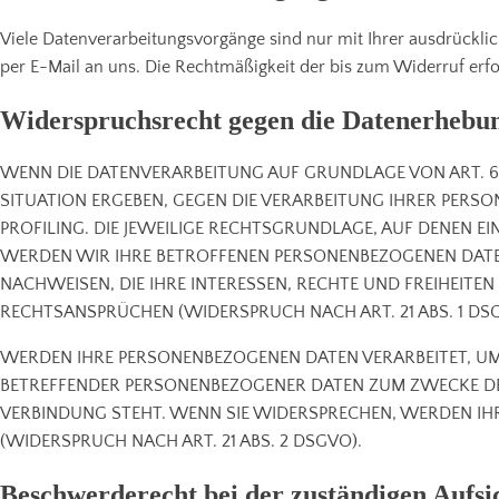
Viele Datenverarbeitungsvorgänge sind nur mit Ihrer ausdrücklich
per E-Mail an uns. Die Rechtmäßigkeit der bis zum Widerruf erf
Widerspruchsrecht gegen die Datenerhebun
WENN DIE DATENVERARBEITUNG AUF GRUNDLAGE VON ART. 6 AB
SITUATION ERGEBEN, GEGEN DIE VERARBEITUNG IHRER PERS
PROFILING. DIE JEWEILIGE RECHTSGRUNDLAGE, AUF DENEN 
WERDEN WIR IHRE BETROFFENEN PERSONENBEZOGENEN DATEN
NACHWEISEN, DIE IHRE INTERESSEN, RECHTE UND FREIHEIT
RECHTSANSPRÜCHEN (WIDERSPRUCH NACH ART. 21 ABS. 1 DS
WERDEN IHRE PERSONENBEZOGENEN DATEN VERARBEITET, UM 
BETREFFENDER PERSONENBEZOGENER DATEN ZUM ZWECKE DER
VERBINDUNG STEHT. WENN SIE WIDERSPRECHEN, WERDEN I
(WIDERSPRUCH NACH ART. 21 ABS. 2 DSGVO).
Beschwerderecht bei der zuständigen Aufsi