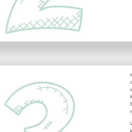
I
w
K
S
V
K