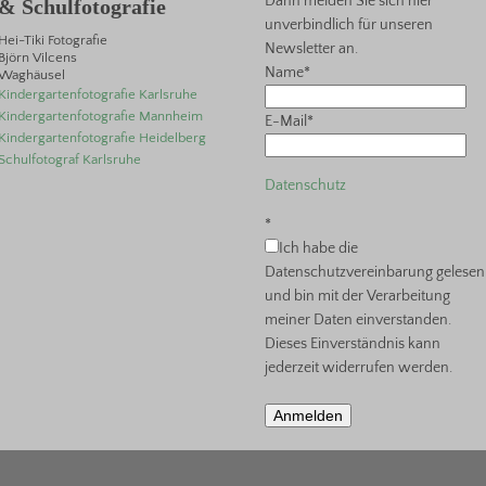
Dann melden Sie sich hier
& Schulfotografie
unverbindlich für unseren
Hei-Tiki Fotografie
Newsletter an.
Björn Vilcens
Name*
Waghäusel
Kindergartenfotografie Karlsruhe
Kindergartenfotografie Mannheim
E-Mail*
Kindergartenfotografie Heidelberg
Schulfotograf Karlsruhe
Datenschutz
*
Ich habe die
Datenschutzvereinbarung gelesen
und bin mit der Verarbeitung
meiner Daten einverstanden.
Dieses Einverständnis kann
jederzeit widerrufen werden.
Anmelden