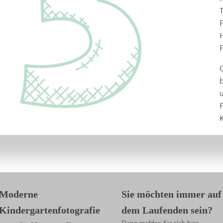
T
H
F
u
F
Moderne
Sie möchten immer auf
Kindergartenfotografie
dem Laufenden sein?