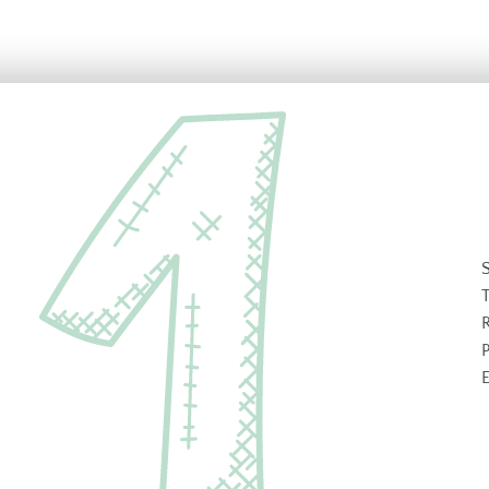
S
T
R
P