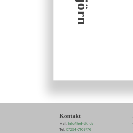
Björn
Kontakt
Mail:
info@hei-tiki.de
Tel:
07254-7109776