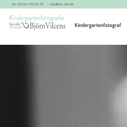
Tel: 07254-710 97 76
info@hei-tiki.de
Kindergartenfotograf