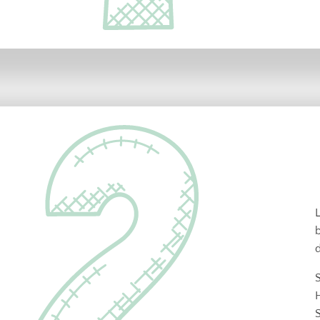
L
b
S
H